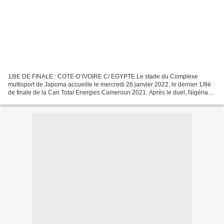
1/8E DE FINALE : COTE-D’IVOIRE C/ EGYPTE Le stade du Complexe
multisport de Japoma accueille le mercredi 26 janvier 2022, le dernier 1/8è
de finale de la Can Total Energies Cameroun 2021. Après le duel, Nigéria
contre Tunisie, c’est l’autre affiche le...