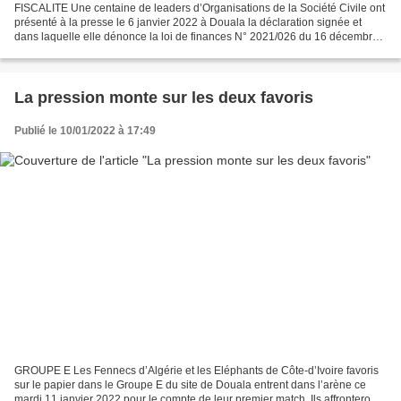
FISCALITE Une centaine de leaders d’Organisations de la Société Civile ont
présenté à la presse le 6 janvier 2022 à Douala la déclaration signée et
dans laquelle elle dénonce la loi de finances N° 2021/026 du 16 décembre
2021 qui est entrée en vigueur...
La pression monte sur les deux favoris
Publié le 10/01/2022 à 17:49
GROUPE E Les Fennecs d’Algérie et les Eléphants de Côte-d’Ivoire favoris
sur le papier dans le Groupe E du site de Douala entrent dans l’arène ce
mardi 11 janvier 2022 pour le compte de leur premier match. Ils affronteront