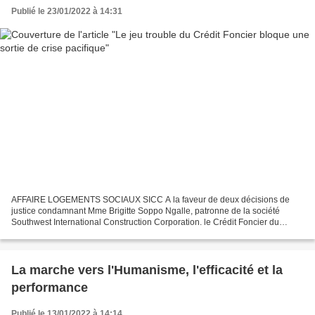
Publié le 23/01/2022 à 14:31
AFFAIRE LOGEMENTS SOCIAUX SICC A la faveur de deux décisions de
justice condamnant Mme Brigitte Soppo Ngalle, patronne de la société
Southwest International Construction Corporation. le Crédit Foncier du
Cameroun a voulu induire le Préfet du Wouri, Benjamin...
La marche vers l'Humanisme, l'efficacité et la
performance
Publié le 13/01/2022 à 14:14