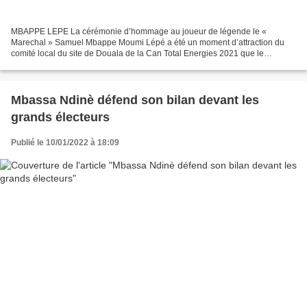
MBAPPE LEPE La cérémonie d’hommage au joueur de légende le «
Marechal » Samuel Mbappe Moumi Lépé a été un moment d’attraction du
comité local du site de Douala de la Can Total Energies 2021 que le
Cameroun abrite depuis le 9 janvier 2022. Elle a consisté...
Mbassa Ndinè défend son bilan devant les
grands électeurs
Publié le 10/01/2022 à 18:09