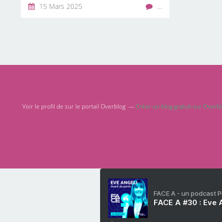
15 Mars 2025
…
Voir le profil de
sur le portail Overblog
Créer un blog gratuit sur Overb
FACE A - un podcast 
FACE A #30 : Eve A