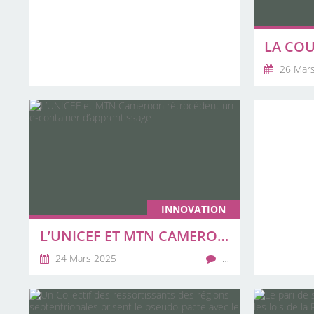
26 Mar
INNOVATION
L’UNICEF ET MTN CAMEROON RÉTROCÈDENT UN E-CONTAINER D’APPRENTISSAGE
24 Mars 2025
…