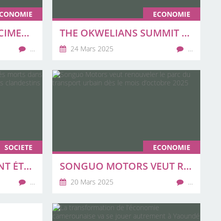
CONOMIE
ECONOMIE
L’ASSOCIATION DES CIMENTERIES S’OPPOSE À L’IMPLANTATION DES NOUVELLES ENTREPRISES
THE OKWELIANS SUMMIT APPELLE À UN RENOUVEAU DU PARTENARIAT ENTRE L’ETAT ET LE SECTEUR PRIVÉ
…
24 Mars 2025
…
SOCIETE
ECONOMIE
11 CAMEROUNAIS ONT ÉTÉ DÉCLARÉS MORTS DANS LE NAUFRAGE DU BATEAU DES MIGRANTS CLANDESTINS
SONGUO MOTORS VEUT RENOUVELER LE PARC DU TRANSPORT URBAIN DÈS LE MOIS D’OCTOBRE 2025
…
20 Mars 2025
…