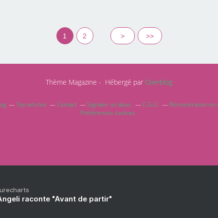
1
2
>
>>
Thème Magazine - Hébergé par
Overblog
log
Top articles
Contact
Signaler un abus
C.G.U.
Rémunération en d
Préférences cookies
Purecharts
ngeli raconte "Avant de partir"