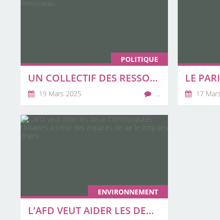
POLITIQUE
UN COLLECTIF DES RESSORTISSANTS DES RÉGIONS SEPTENTRIONALES BRISENT LE PSEUDO-PACTE AVEC LE RENOUVEAU
19 Mars 2025
…
17 Mar
ENVIRONNEMENT
L’AFD VEUT AIDER LES DEUX COMMUNAUTÉS URBAINES À CRÉER DES ESPACES DE VIE LE LONG DES DRAINS