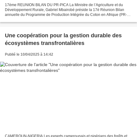
17ème REUNION BILAN DU PR-PICA La Ministre de l’Agriculture et du
Développement Rurale, Gabriel Mbairobé préside la 17è Réunion Bilan
annuelle du Programme de Production Intégrée du Coton en Afrique (PR-
PICA) qui se tient du 8 au 11 avril 2025 à Douala....
Une coopération pour la gestion durable des
écosystèmes transfrontalières
Publié le 10/04/2025 à 14:42
CAMEROUN-NIGERIA Les experts camerounais et nigérians des forêts et