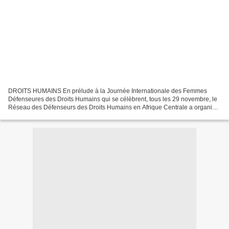
DROITS HUMAINS En prélude à la Journée Internationale des Femmes
Défenseures des Droits Humains qui se célèbrent, tous les 29 novembre, le
Réseau des Défenseurs des Droits Humains en Afrique Centrale a organisé
le 27 novembre 2024, un atelier de Présentation...