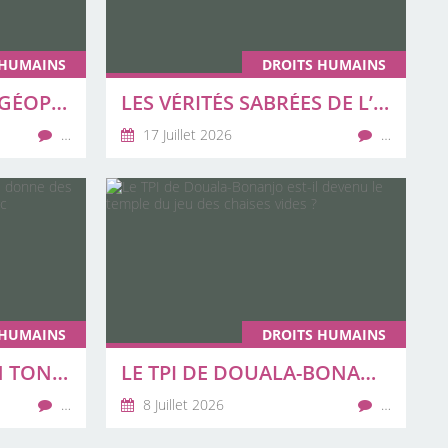
 HUMAINS
DROITS HUMAINS
UN MARCHANDAGE GÉOPOLITIQUE FAIT DES PAYS AFRICAINS LE RÉCEPTACLE DES INDÉSIRABLES DE WASHINGTON
LES VÉRITÉS SABRÉES DE L’EXPERT OULOUMOU ET LE GRAND DÉBALLAGE DU COLONEL OTOULOU
…
17 Juillet 2026
…
 HUMAINS
DROITS HUMAINS
QUAND LE NIGÉRIAN TONY ELUMELU DONNE DES LEÇONS DE LÉGALITÉ AU SECTEUR PUBLIC CAMEROUNAIS
LE TPI DE DOUALA-BONANJO EST-IL DEVENU LE TEMPLE DU JEU DES CHAISES VIDES ?
…
8 Juillet 2026
…