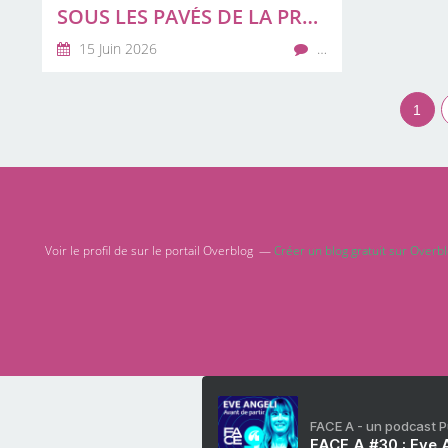
SOUS LES PAVÉS DE LA PRÉSIDENTIELLE, LE SANG ET LA MATRAQUE ONT MARQUÉ L’ÉTAT DES DROITS DE L’HOMME
15 Juin 2026
…
1
Voir le profil de
sur le portail Overblog
Créer un blog gratuit sur Overb
FACE A - un podcast 
FACE A #30 : Eve A