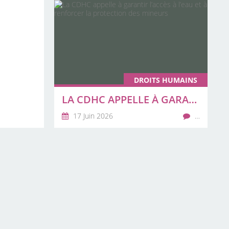
DROITS HUMAINS
LA CDHC APPELLE À GARANTIR L’ACCÈS À L’EAU ET À RENFORCER LA PROTECTION DES MINEURS
17 Juin 2026
…