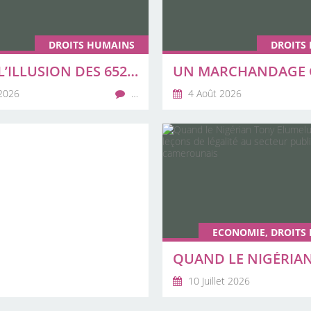
DROITS HUMAINS
DROITS
ENTRE L’ILLUSION DES 652 MILLIARDS FCFA DE LA DIASPORA ET LE RETOUR AMER DES LAISSÉS-POUR-COMPTE DE L’OIM
2026
…
4 Août 2026
ECONOMIE, DROITS
10 Juillet 2026