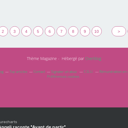
2
3
4
5
6
7
8
9
10
>
Thème Magazine - Hébergé par
Overblog
log
Top articles
Contact
Signaler un abus
C.G.U.
Rémunération en d
Préférences cookies
Purecharts
ngeli raconte "Avant de partir"