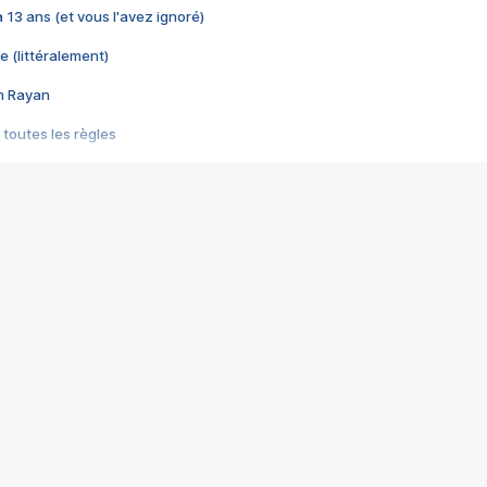
 a 13 ans (et vous l'avez ignoré)
e (littéralement)
im Rayan
 toutes les règles
s les jeux vidéo
us choquant de Rockstar ? - Le scandale BULLY
e plus moche de Steam
du RÊVE tourne au CAUCHEMAR
pendant 8 heures
it… à tort
umiliés par un jeu vidéo
ire - Final Fantasy 8
ti un empire - Age of Empires