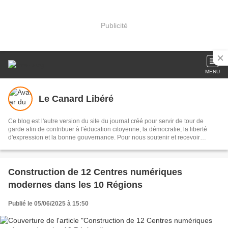
Publicité
MENU
Le Canard Libéré
Ce blog est l'autre version du site du journal créé pour servir de tour de
garde afin de contribuer à l'éducation citoyenne, la démocratie, la liberté
d'expression et la bonne gouvernance. Pour nous soutenir et recevoir
automatiquement nos articles, vous inscrire. Il est géré par un journaliste
chevronné. Nous contacter au +237 696559350 / 674010945 email :
lecanardlibereducameroun@gmail.com
Construction de 12 Centres numériques
modernes dans les 10 Régions
Publié le 05/06/2025 à 15:50