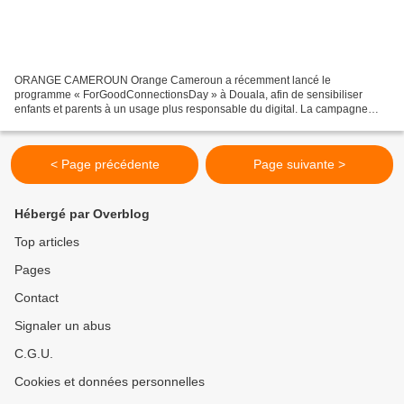
ORANGE CAMEROUN Orange Cameroun a récemment lancé le
programme « ForGoodConnectionsDay » à Douala, afin de sensibiliser
enfants et parents à un usage plus responsable du digital. La campagne
lancée le 19 mai s’étendra jusqu’en juillet dans 24 pays d’Europe,...
< Page précédente
Page suivante >
Hébergé par Overblog
Top articles
Pages
Contact
Signaler un abus
C.G.U.
Cookies et données personnelles