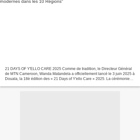
21 DAYS OF Y'ELLO CARE 2025 Comme de tradition, le Directeur Général
de MTN Cameroon, Wanda Matandela a officiellement lancé le 3 juin 2025 à
Douala, la 18è édition des « 21 Days of Y'ello Care » 2025. La cérémonie
organisée à cet effet a servi de dévoilement...