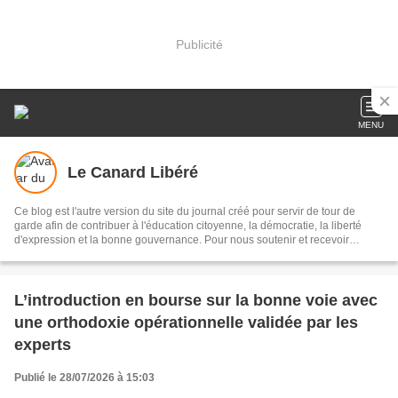
Publicité
MENU
Le Canard Libéré
Ce blog est l'autre version du site du journal créé pour servir de tour de
garde afin de contribuer à l'éducation citoyenne, la démocratie, la liberté
d'expression et la bonne gouvernance. Pour nous soutenir et recevoir
automatiquement nos articles, vous inscrire. Il est géré par un journaliste
chevronné. Nous contacter au +237 696559350 / 674010945 email :
lecanardlibereducameroun@gmail.com
L’introduction en bourse sur la bonne voie avec
une orthodoxie opérationnelle validée par les
experts
Publié le 28/07/2026 à 15:03