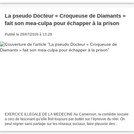
rhétoriques. Le chemin de fer camerounais est à la croisée...
La pseudo Docteur « Croqueuse de Diamants »
fait son mea-culpa pour échapper à la prison
Publié le 26/07/2026 à 13:28
EXERCICE ILLEGALE DE LA MEDECINE Au Cameroun, la comédie sociale
a ceci de fascinant qu’elle finit toujours par butter sur l’épreuve du réel. On
peut régner sans partage sur les réseaux sociaux, faire pleuvoir des
coupures de bank-notes sur une foule...