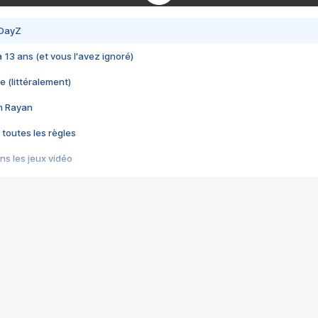
 DayZ
 a 13 ans (et vous l'avez ignoré)
e (littéralement)
im Rayan
 toutes les règles
s les jeux vidéo
us choquant de Rockstar ? - Le scandale BULLY
e plus moche de Steam
du RÊVE tourne au CAUCHEMAR
pendant 8 heures
it… à tort
umiliés par un jeu vidéo