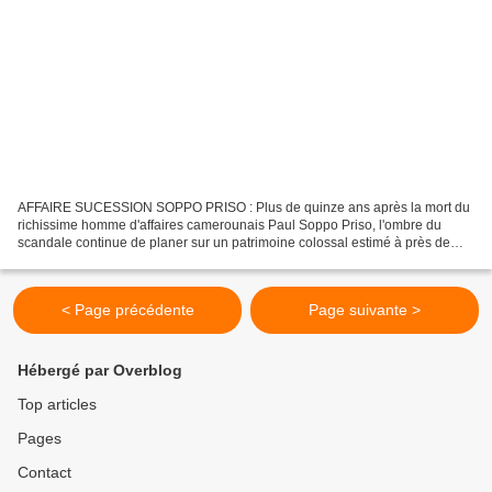
AFFAIRE SUCESSION SOPPO PRISO : Plus de quinze ans après la mort du
richissime homme d'affaires camerounais Paul Soppo Priso, l'ombre du
scandale continue de planer sur un patrimoine colossal estimé à près de
cent milliards de francs CFA. Mais ce qui...
< Page précédente
Page suivante >
Hébergé par Overblog
Top articles
Pages
Contact