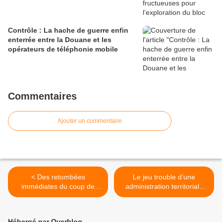
Contrôle : La hache de guerre enfin
enterrée entre la Douane et les
opérateurs de téléphonie mobile
Commentaires
Ajouter un commentaire
< Des retombées
Le jeu trouble d’une
immédiates du coup de
administration territoriale
pied dans la fourmilière d'or
visant à effacer le village
du Ministre Fuh Calistus
Bonatéki >
Gentry
Hébergé par Overblog