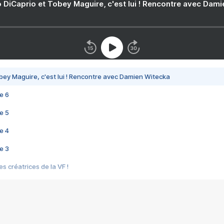
 DiCaprio et Tobey Maguire, c'est lui ! Rencontre avec Dam
bey Maguire, c'est lui ! Rencontre avec Damien Witecka
e 6
e 5
e 4
e 3
s créatrices de la VF !
e 2
e 1
e Mektoub My Love arrive enfin ! Rencontre avec Shaïn Boumedine et Sal